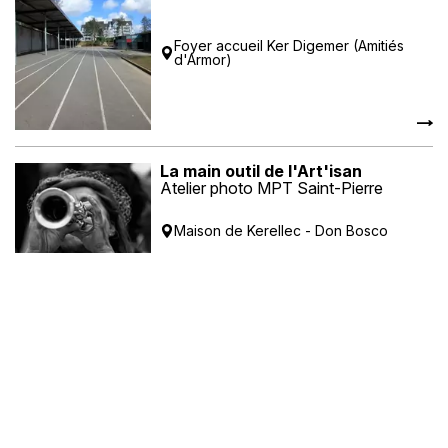
Foyer accueil Ker Digemer (Amitiés
d'Armor)
La main outil de l'Art'isan
Atelier photo MPT Saint-Pierre
Maison de Kerellec - Don Bosco
Et l'Art Alors
Catherine Lepage, Olivier Burel &
Elisabeth Flohic
Centre social les Amarres - Keredern
Au boulot