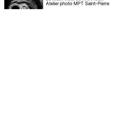
Atelier photo MPT Saint-Pierre
Maison de Kerellec - Don Bosco
Et l'Art Alors
Catherine Lepage, Olivier Burel &
Elisabeth Flohic
Centre social les Amarres - Keredern
Au boulot
Photo-club du PL Guérin
Centre social Kérangoff
Cent fois sur le métier
Photo-club du Foyer Laïque de
Bourg-Blanc
Patronage laïque Sanquer