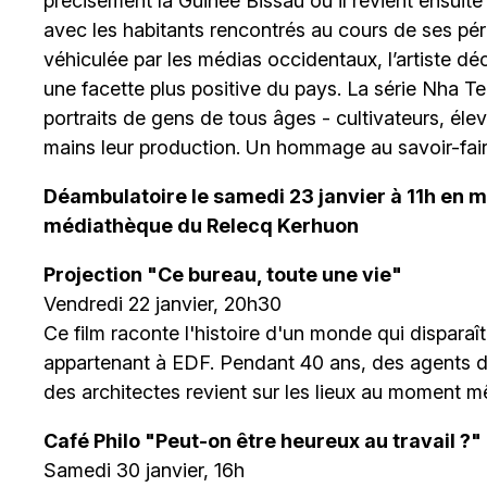
précisément la Guinée Bissau où il revient ensuite 
avec les habitants rencontrés au cours de ses péri
véhiculée par les médias occidentaux, l’artiste dé
une facette plus positive du pays. La série Nha T
portraits de gens de tous âges - cultivateurs, élev
mains leur production. Un hommage au savoir-faire
Déambulatoire le samedi 23 janvier à 11h en ma
médiathèque du Relecq Kerhuon
Projection "Ce bureau, toute une vie"
Vendredi 22 janvier, 20h30
Ce film raconte l'histoire d'un monde qui disparaî
appartenant à EDF. Pendant 40 ans, des agents de l
des architectes revient sur les lieux au moment 
Café Philo "Peut-on être heureux au travail ?"
Samedi 30 janvier, 16h