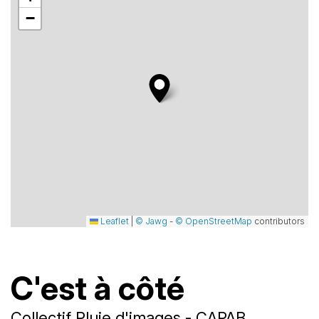
−
Leaflet
|
© Jawg
-
© OpenStreetMap
contributors
C'est à côté
Collectif Pluie d'images - CAPAB