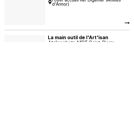
d'Armor)
La main outil de l'Art'isan
Atelier photo MPT Saint-Pierre
Maison de Kerellec - Don Bosco
Et l'Art Alors
Catherine Lepage, Olivier Burel &
Elisabeth Flohic
Centre social les Amarres - Keredern
Au boulot
Photo-club du PL Guérin
Centre social Kérangoff