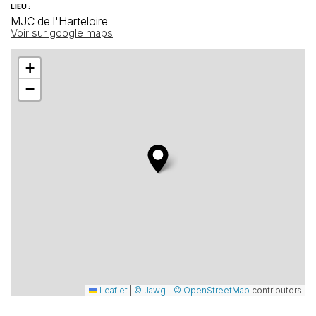
LIEU :
MJC de l'Harteloire
Voir sur google maps
+
−
Leaflet
|
© Jawg
-
© OpenStreetMap
contributors