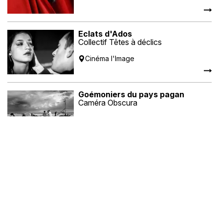
Eclats d'Ados
Collectif Têtes à déclics
Cinéma l'Image
Goémoniers du pays pagan
Caméra Obscura
Espace Aver Vor
L'insolite à Lambé
Collectif « Vu, Pas Vu ! »
Patronage Laïque Guérin