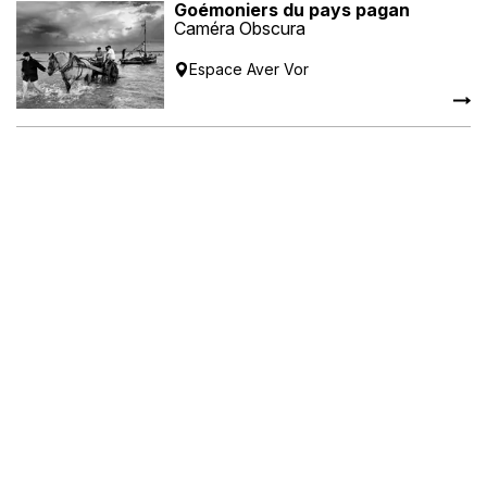
Goémoniers du pays pagan
Caméra Obscura
Espace Aver Vor
L'insolite à Lambé
Collectif « Vu, Pas Vu ! »
Patronage Laïque Guérin
Restitutions
Faîtes de la photo & Ateliers
pédagogiques ados et enfants
MJC de l'Harteloire