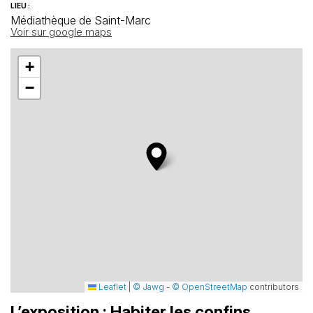
LIEU :
Médiathèque de Saint-Marc
Voir sur google maps
+
−
Leaflet
|
© Jawg
-
© OpenStreetMap
contributors
L’exposition : Habiter les confins