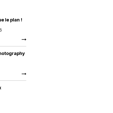
e le plan !
26
photography
x