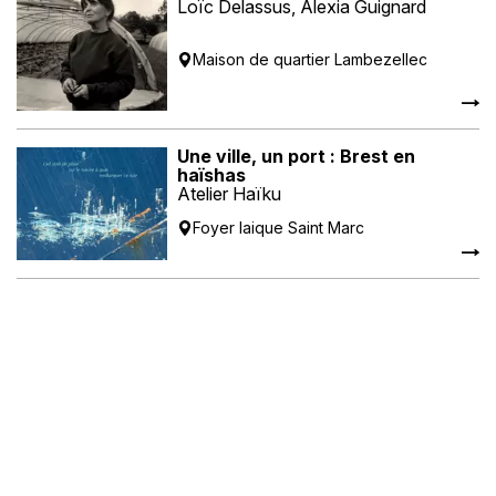
Loïc Delassus, Alexia Guignard
Maison de quartier Lambezellec
Une ville, un port : Brest en
haïshas
Atelier Haïku
Foyer laique Saint Marc
C la faute O
Thierry Richard
Patronage laïque Sanquer
Territoire
Kafefoto