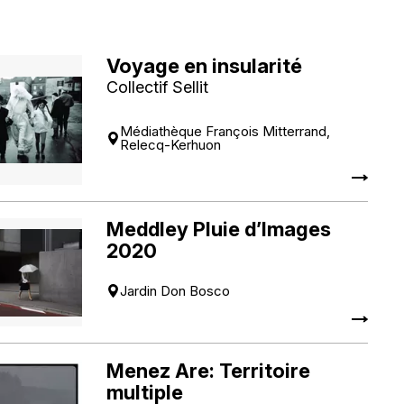
Voyage en insularité
Collectif Sellit
Médiathèque François Mitterrand,
Relecq-Kerhuon
Meddley Pluie d’Images
2020
Jardin Don Bosco
Menez Are: Territoire
multiple