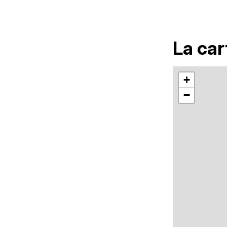
La car
+
−