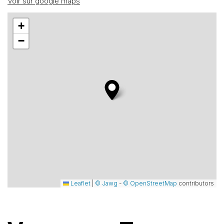
Voir sur google maps
+
−
Leaflet
|
© Jawg
-
© OpenStreetMap
contributors