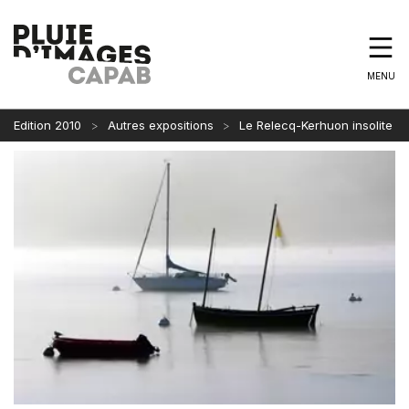
MENU
Edition 2010
Autres expositions
Le Relecq-Kerhuon insolite