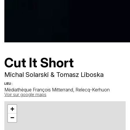
Cut It Short
Michal Solarski & Tomasz Liboska
LIEU :
Médiathèque François Mitterrand, Relecq-Kerhuon
Voir sur google maps
+
−