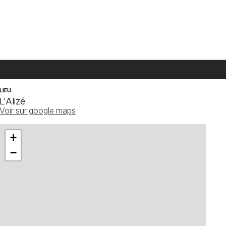
LIEU :
L'Alizé
Voir sur google maps
+
−